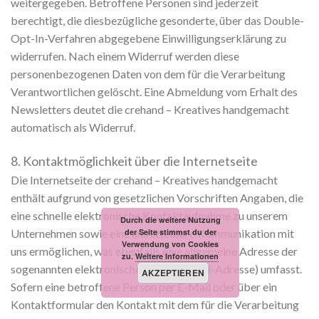
weitergegeben. Betroffene Personen sind jederzeit
berechtigt, die diesbezügliche gesonderte, über das Double-
Opt-In-Verfahren abgegebene Einwilligungserklärung zu
widerrufen. Nach einem Widerruf werden diese
personenbezogenen Daten von dem für die Verarbeitung
Verantwortlichen gelöscht. Eine Abmeldung vom Erhalt des
Newsletters deutet die crehand – Kreatives handgemacht
automatisch als Widerruf.
8. Kontaktmöglichkeit über die Internetseite
Die Internetseite der crehand – Kreatives handgemacht
enthält aufgrund von gesetzlichen Vorschriften Angaben, die
eine schnelle elektronische Kontaktaufnahme zu unserem
Durch die weitere Nutzung
Unternehmen sowie eine unmittelbare Kommunikation mit
der Seite stimmst du der
Verwendung von Cookies
uns ermöglichen, was ebenfalls eine allgemeine Adresse der
zu.
Weitere Informationen
sogenannten elektronischen Post (E-Mail-Adresse) umfasst.
AKZEPTIEREN
Sofern eine betroffene Person per E-Mail oder über ein
Kontaktformular den Kontakt mit dem für die Verarbeitung