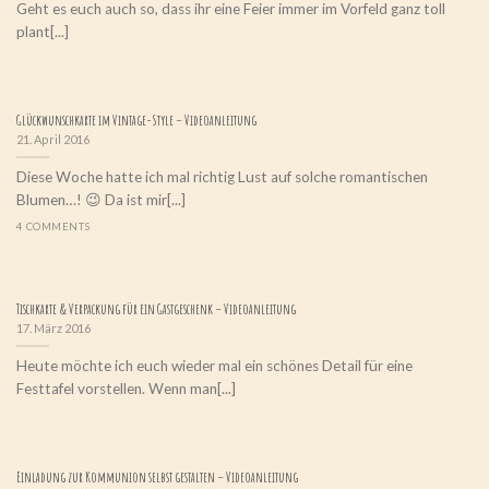
Geht es euch auch so, dass ihr eine Feier immer im Vorfeld ganz toll
plant[...]
Glückwunschkarte im Vintage-Style – Videoanleitung
21. April 2016
Diese Woche hatte ich mal richtig Lust auf solche romantischen
Blumen…! 😉 Da ist mir[...]
4 COMMENTS
Tischkarte & Verpackung für ein Gastgeschenk – Videoanleitung
17. März 2016
Heute möchte ich euch wieder mal ein schönes Detail für eine
Festtafel vorstellen. Wenn man[...]
Einladung zur Kommunion selbst gestalten – Videoanleitung