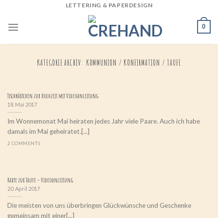
LETTERING & PAPERDESIGN
Skip
to
0
content
KATEGORIE ARCHIV:
KOMMUNION / KONFIRMATION / TAUFE
Tischkärtchen zur Hochzeit mit Videoanleitung
18. Mai 2017
Im Wonnemonat Mai heiraten jedes Jahr viele Paare. Auch ich habe
damals im Mai geheiratet.[...]
2 COMMENTS
Karte zur Taufe – Videoanleitung
20. April 2017
Die meisten von uns überbringen Glückwünsche und Geschenke
gemeinsam mit einer[...]