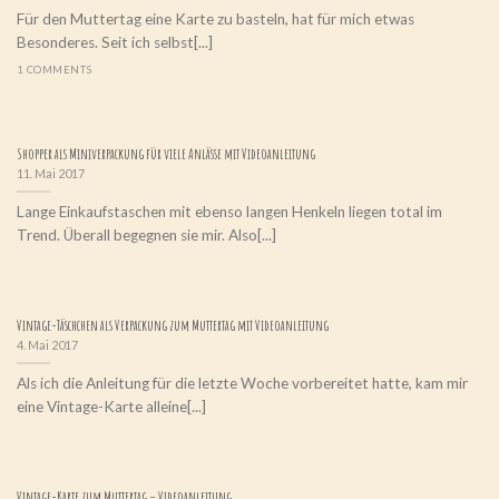
Für den Muttertag eine Karte zu basteln, hat für mich etwas
Besonderes. Seit ich selbst[...]
1 COMMENTS
Shopper als Miniverpackung für viele Anlässe mit Videoanleitung
11. Mai 2017
Lange Einkaufstaschen mit ebenso langen Henkeln liegen total im
Trend. Überall begegnen sie mir. Also[...]
Vintage-Täschchen als Verpackung zum Muttertag mit Videoanleitung
4. Mai 2017
Als ich die Anleitung für die letzte Woche vorbereitet hatte, kam mir
eine Vintage-Karte alleine[...]
Vintage-Karte zum Muttertag – Videoanleitung