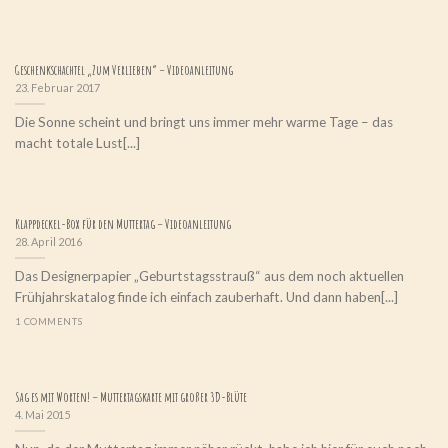
Geschenkschachtel „Zum Verlieben“ – Videoanleitung
23. Februar 2017
Die Sonne scheint und bringt uns immer mehr warme Tage – das
macht totale Lust[...]
Klappdeckel-Box für den Muttertag – Videoanleitung
28. April 2016
Das Designerpapier „Geburtstagsstrauß“ aus dem noch aktuellen
Frühjahrskatalog finde ich einfach zauberhaft. Und dann haben[...]
1 COMMENTS
Sag es mit Worten! – Muttertagskarte mit großer 3D-Blüte
4. Mai 2015