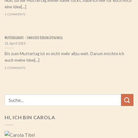
Nun, da der Muttertag immer näher rückt, habe ich hier für euch noch
eine Idee[...]
1 COMMENTS
Muttertagskarte – Embosster Kirschblütenzweig
21. April 2015
Bis zum Muttertag ist es nicht mehr allzu weit. Darum möchte ich
euch meine Idee[...]
2 COMMENTS
HI, ICH BIN CAROLA