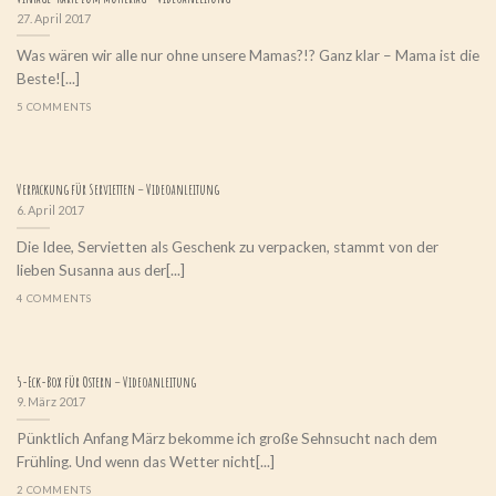
27. April 2017
Was wären wir alle nur ohne unsere Mamas?!? Ganz klar – Mama ist die
Beste![...]
5 COMMENTS
Verpackung für Servietten – Videoanleitung
6. April 2017
Die Idee, Servietten als Geschenk zu verpacken, stammt von der
lieben Susanna aus der[...]
4 COMMENTS
5-Eck-Box für Ostern – Videoanleitung
9. März 2017
Pünktlich Anfang März bekomme ich große Sehnsucht nach dem
Frühling. Und wenn das Wetter nicht[...]
2 COMMENTS