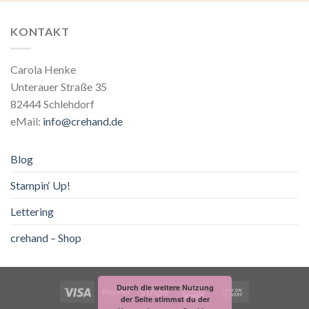
KONTAKT
Carola Henke
Unterauer Straße 35
82444 Schlehdorf
eMail:
info@crehand.de
Blog
Stampin‘ Up!
Lettering
crehand – Shop
Durch die weitere Nutzung
der Seite stimmst du der