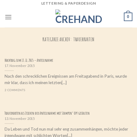
LETTERING & PAPERDESIGN
Skip
to
0
content
KATEGORIE ARCHIV:
TRAUERKARTEN
Nachtrag zum 13.11.2015 – Anteilnahme
17. November 2015
Nach den schrecklichen Ereignissen am Freitagabend in Paris, wurde
mir klar, dass ich meinen letzten[...]
2 COMMENTS
Trauerkarten als Zeichen der Anteilnahme mit Stampin‘ Up! gestalten
13. November 2015
Da Leben und Tod nun mal sehr eng zusammenhängen, möchte jeder
irgendwann mit schlichten Worten[...]