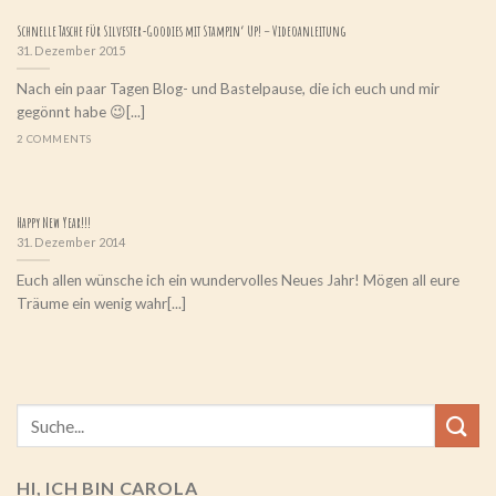
Schnelle Tasche für Silvester-Goodies mit Stampin‘ Up! – Videoanleitung
31. Dezember 2015
Nach ein paar Tagen Blog- und Bastelpause, die ich euch und mir
gegönnt habe 😉[...]
2 COMMENTS
Happy New Year!!!
31. Dezember 2014
Euch allen wünsche ich ein wundervolles Neues Jahr! Mögen all eure
Träume ein wenig wahr[...]
HI, ICH BIN CAROLA