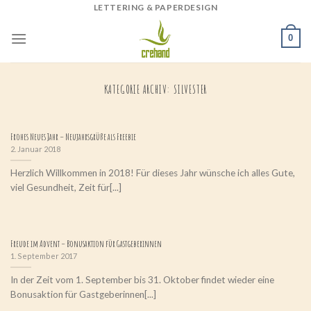
LETTERING & PAPERDESIGN
Skip
to
0
content
KATEGORIE ARCHIV:
SILVESTER
Frohes Neues Jahr – Neujahrsgrüße als Freebie
2. Januar 2018
Herzlich Willkommen in 2018! Für dieses Jahr wünsche ich alles Gute,
viel Gesundheit, Zeit für[...]
Freude im Advent – Bonusaktion für Gastgeberinnen
1. September 2017
In der Zeit vom 1. September bis 31. Oktober findet wieder eine
Bonusaktion für Gastgeberinnen[...]